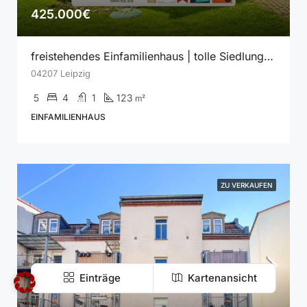
425.000€
freistehendes Einfamilienhaus | tolle Siedlungslage | idyllischer Garten | Tageslichtbad | Garage
04207 Leipzig
5
4
1
123
m²
EINFAMILIENHAUS
ZU VERKAUFEN
Einträge
Kartenansicht