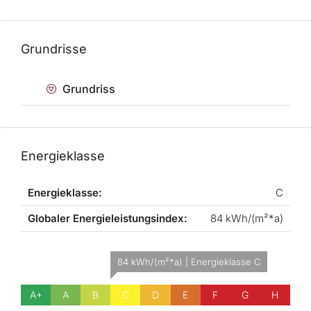
Grundrisse
Grundriss
Energieklasse
Energieklasse:
C
Globaler Energieleistungsindex:
84 kWh/(m²*a)
84 kWh/(m²*a) | Energieklasse C
A+
A
B
C
D
E
F
G
H