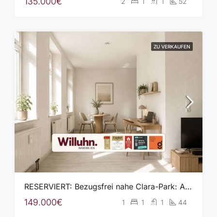
135.000€
2
1
1
52
ZU VERKAUFEN
RESERVIERT: Bezugsfrei nahe Clara-Park: Apartment mit EBK und Aufzug in ruhiger, grüner Lage
149.000€
1
1
1
44