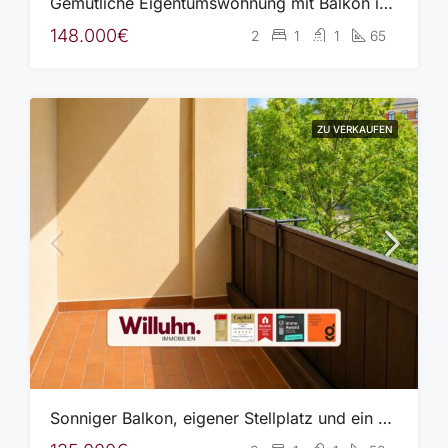
Gemütliche Eigentumswohnung mit Balkon in gepflegter Wohnanlage
148.000€
2
1
1
65
ZU VERKAUFEN
Sonniger Balkon, eigener Stellplatz und ein durchdachter Grundriss