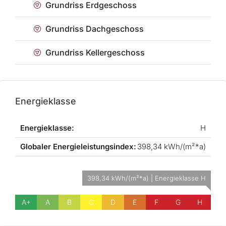
Grundriss Erdgeschoss
Grundriss Dachgeschoss
Grundriss Kellergeschoss
Energieklasse
Energieklasse:
H
Globaler Energieleistungsindex:
398,34 kWh/(m²*a)
398,34 kWh/(m²*a) | Energieklasse H
A+
A
B
C
D
E
F
G
H