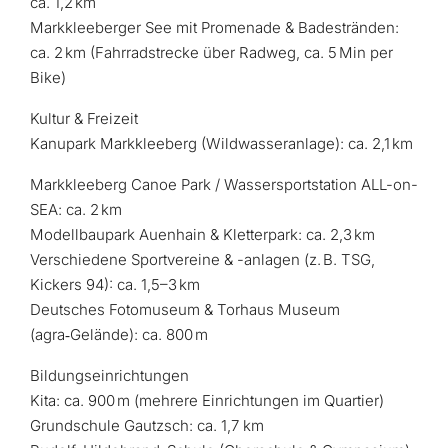
ca. 1,2 km
Markkleeberger See mit Promenade & Badestränden:
ca. 2 km (Fahrradstrecke über Radweg, ca. 5 Min per
Bike)
Kultur & Freizeit
Kanupark Markkleeberg (Wildwasseranlage): ca. 2,1 km
Markkleeberg Canoe Park / Wassersportstation ALL-on-
SEA: ca. 2 km
Modellbaupark Auenhain & Kletterpark: ca. 2,3 km
Verschiedene Sportvereine & -anlagen (z. B. TSG,
Kickers 94): ca. 1,5–3 km
Deutsches Fotomuseum & Torhaus Museum
(agra‑Gelände): ca. 800 m
Bildungseinrichtungen
Kita: ca. 900 m (mehrere Einrichtungen im Quartier)
Grundschule Gautzsch: ca. 1,7 km