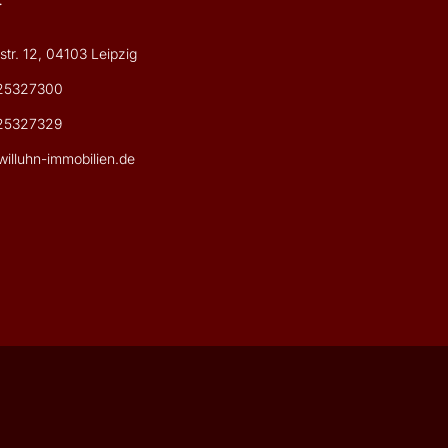
tr. 12, 04103 Leipzig
25327300
25327329
illuhn-immobilien.de