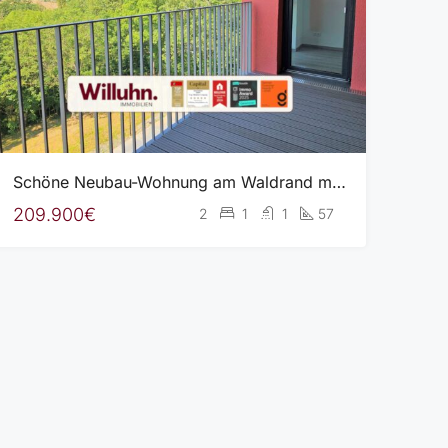
Schöne Neubau-Wohnung am Waldrand mit Westbalkon l Wärmepumpe l Fußbodenheizung
209.900€
2
1
1
57