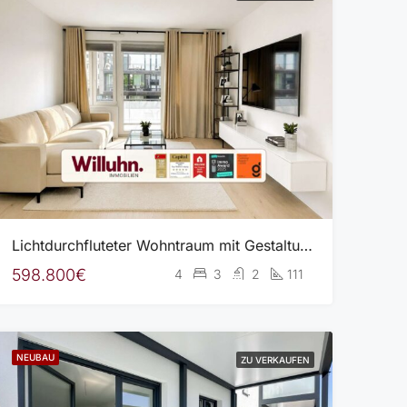
Lichtdurchfluteter Wohntraum mit Gestaltungsoption! Erstbezug in 2. Reihe | TG-Stellplatz mgl.
598.800€
4
3
2
111
NEUBAU
ZU VERKAUFEN