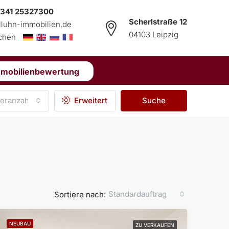
 341 25327300
Scherlstraße 12
lluhn-immobilien.de
04103 Leipzig
echen
mmobilienbewertung
eranzahl
Erweitert
Suche
Standardauftrag
Sortiere nach:
NEUBAU
ZU VERKAUFEN