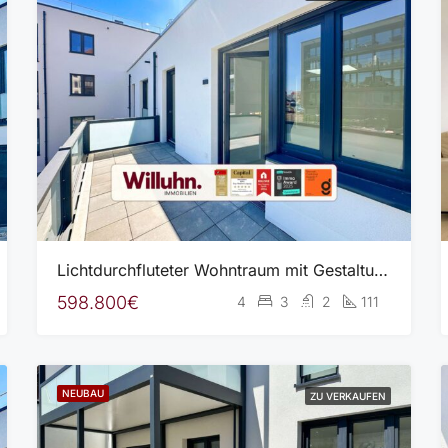
Lichtdurchfluteter Wohntraum mit Gestaltungsoption! Erstbezug in 2. Reihe | TG-Stellplatz mgl.
598.800€
4
3
2
111
NEUBAU
ZU VERKAUFEN