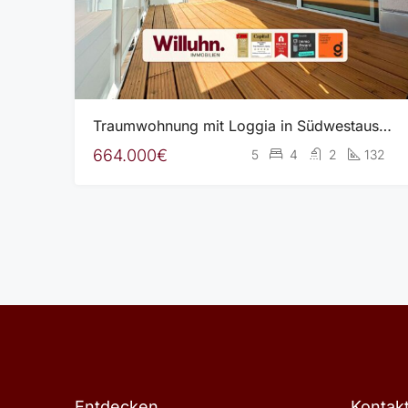
Traumwohnung mit Loggia in Südwestausrichtung – NEUBAU – Provisionsfrei für den Käufer
664.000€
5
4
2
132
Entdecken
Kontak