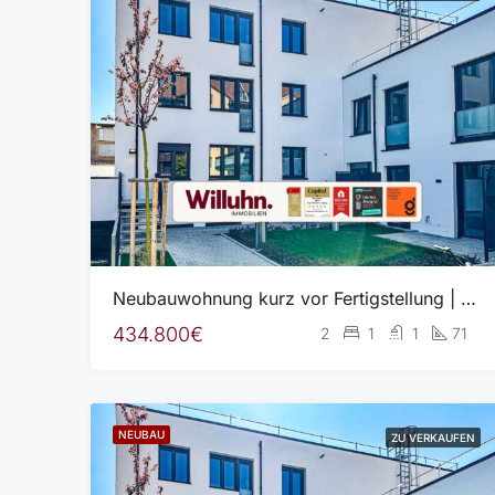
Neubauwohnung kurz vor Fertigstellung | Balkon | Ausstattung individuell wählbar | A+
434.800€
2
1
1
71
NEUBAU
ZU VERKAUFEN