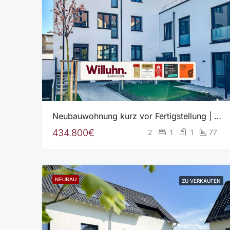
Neubauwohnung kurz vor Fertigstellung | Balkon | Ausstattung individuell wählbar | A+
434.800€
2
1
1
77
NEUBAU
ZU VERKAUFEN