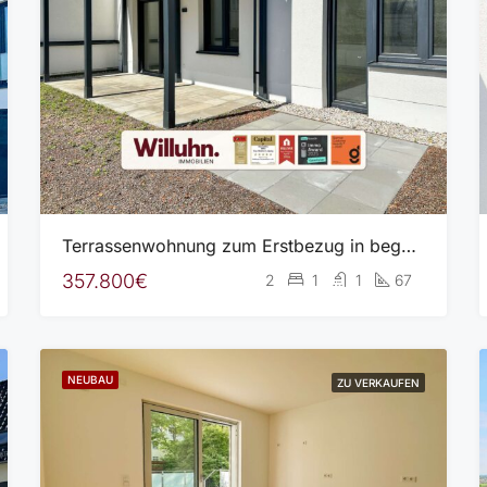
Terrassenwohnung zum Erstbezug in begehrter 2. Reihe | Bemusterung mgl. | TG-Stellplatz | Wärmepumpe
357.800€
2
1
1
67
NEUBAU
ZU VERKAUFEN