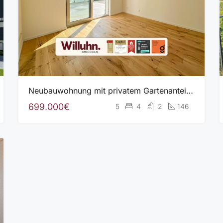
Neubauwohnung mit privatem Gartenanteil und ca. 28 m² großer Terrasse – provisionsfrei
699.000€
5
4
2
146