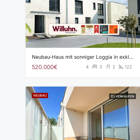
Neubau-Haus mit sonniger Loggia in exklusiver Wohnanlage l Garage l Wärmepumpe
520.000€
4
3
2
122
NEUBAU
ZU VERKAUFEN