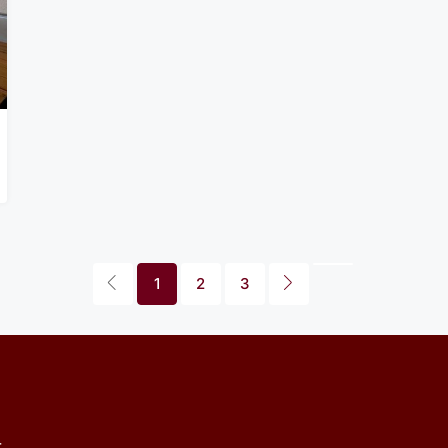
1
2
3
t