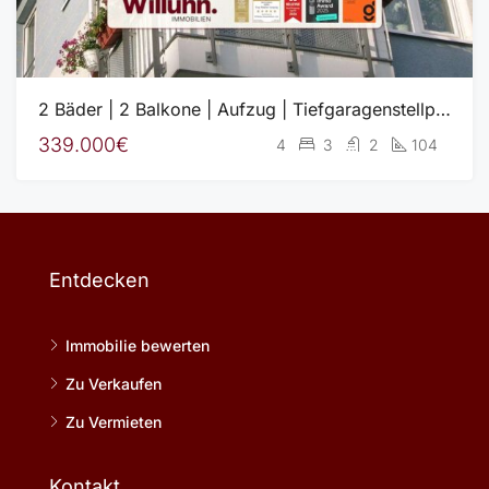
2 Bäder | 2 Balkone | Aufzug | Tiefgaragenstellplatz
339.000€
4
3
2
104
Entdecken
Immobilie bewerten
Zu Verkaufen
Zu Vermieten
Kontakt