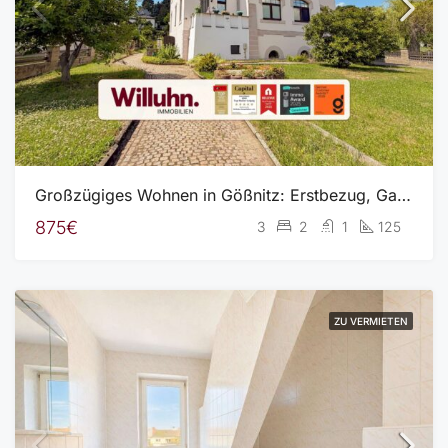
Großzügiges Wohnen in Gößnitz: Erstbezug, Garten und Stellplätze
875€
3
2
1
125
ZU VERMIETEN