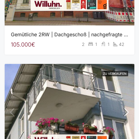
Gemütliche 2RW | Dachgeschoß | nachgefragte “junge” Lage
105.000€
2
1
1
42
ZU VERKAUFEN