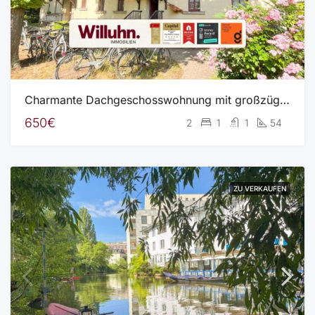
Charmante Dachgeschosswohnung mit großzügigem Wohnbereich und Spitzboden
650€
2
1
1
54
ZU VERKAUFEN