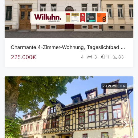
Charmante 4-Zimmer-Wohnung, Tageslichtbad und Abstellraum
225.000€
4
3
1
83
ZU VERMIETEN