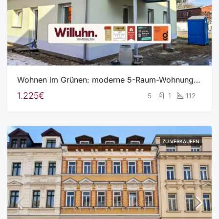
Wohnen im Grünen: moderne 5-Raum-Wohnung mit Balkon | Garten | Fußbodenheizung | Garage
1.225€
5
1
112
ZU VERKAUFEN