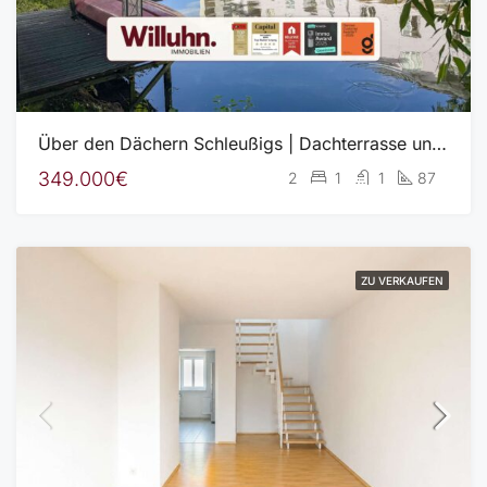
Über den Dächern Schleußigs | Dachterrasse und Balkon mit Blick auf die Weiße Elster | Einbauküche
349.000€
2
1
1
87
ZU VERKAUFEN