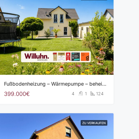
Fußbodenheizung – Wärmepumpe – beheizte Doppelgarage – bodentiefe Fenster – hochwertige Einbauküche
399.000€
4
1
124
ZU VERKAUFEN