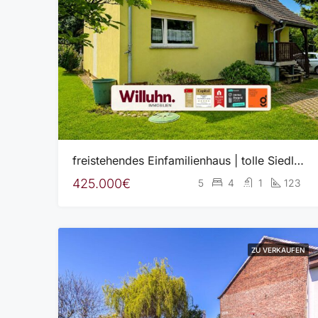
freistehendes Einfamilienhaus | tolle Siedlungslage | idyllischer Garten | Tageslichtbad | Garage
425.000€
5
4
1
123
ZU VERKAUFEN