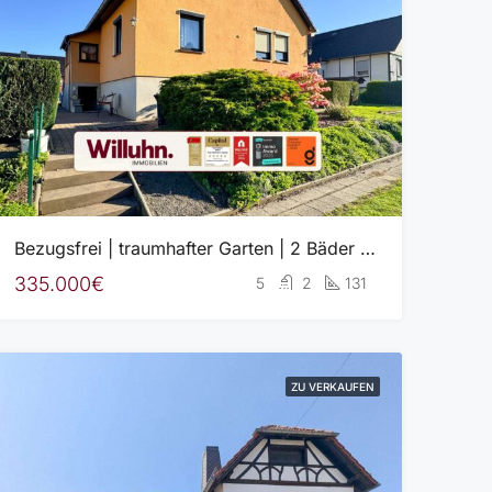
Bezugsfrei | traumhafter Garten | 2 Bäder | Kameraüberwachung | Brunnen | Garage und Stellplatz
335.000€
5
2
131
ZU VERKAUFEN