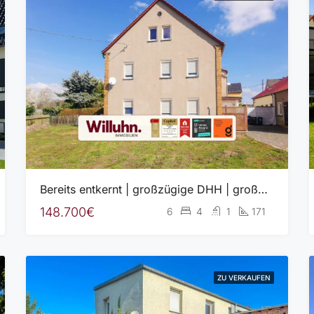
Bereits entkernt | großzügige DHH | großes Grundstück | grünes Umfeld
148.700€
6
4
1
171
ZU VERKAUFEN