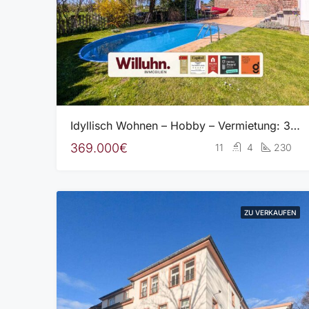
Idyllisch Wohnen – Hobby – Vermietung: 3 WE mit großem Grundstück, Pool, Gartenhaus, Werkstatt
369.000€
11
4
230
ZU VERKAUFEN