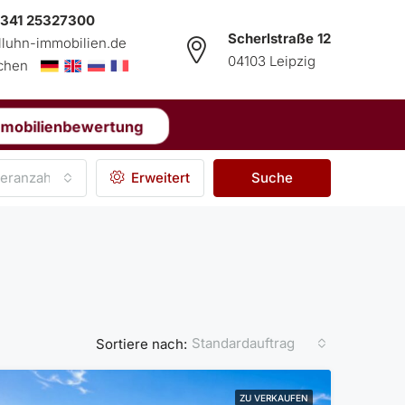
 341 25327300
Scherlstraße 12
lluhn-immobilien.de
04103 Leipzig
echen
mmobilienbewertung
eranzahl
Erweitert
Suche
Standardauftrag
Sortiere nach:
ZU VERKAUFEN