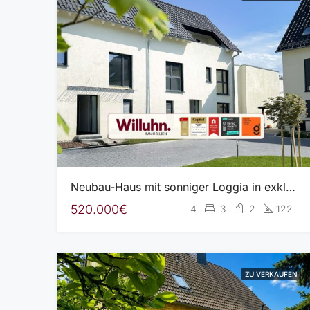
Neubau-Haus mit sonniger Loggia in exklusiver Wohnanlage l Garage l Wärmepumpe
520.000€
4
3
2
122
ZU VERKAUFEN