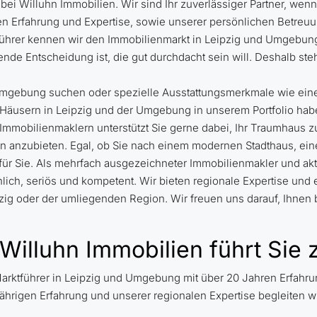
ei Willuhn Immobilien. Wir sind Ihr zuverlässiger Partner, wenn
n Erfahrung und Expertise, sowie unserer persönlichen Betreuun
ührer kennen wir den Immobilienmarkt in Leipzig und Umgebung
de Entscheidung ist, die gut durchdacht sein will. Deshalb steh
 Umgebung suchen oder spezielle Ausstattungsmerkmale wie eine
on Häusern in Leipzig und der Umgebung in unserem Portfolio ha
mobilienmaklern unterstützt Sie gerne dabei, Ihr Traumhaus zu
anzubieten. Egal, ob Sie nach einem modernen Stadthaus, eine
für Sie. Als mehrfach ausgezeichneter Immobilienmakler und akt
önlich, seriös und kompetent. Wir bieten regionale Expertise und
zig oder der umliegenden Region. Wir freuen uns darauf, Ihnen b
 Willuhn Immobilien führt Si
arktführer in Leipzig und Umgebung mit über 20 Jahren Erfahrung
jährigen Erfahrung und unserer regionalen Expertise begleiten w