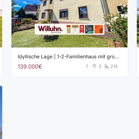
Idyllische Lage | 1-2-Familienhaus mit großem Garten & Obstgehölz | Brunnen & Garagen | Glasfaser
139.000€
7
3
215