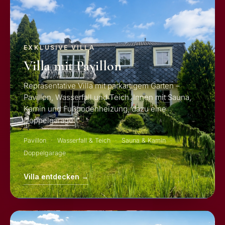
EXKLUSIVE VILLA
Villa mit Pavillon
Repräsentative Villa mit parkartigem Garten –
Pavillon, Wasserfall und Teich. Innen mit Sauna,
Kamin und Fußbodenheizung, dazu eine
Doppelgarage.
Pavillon
Wasserfall & Teich
Sauna & Kamin
Doppelgarage
Villa entdecken →