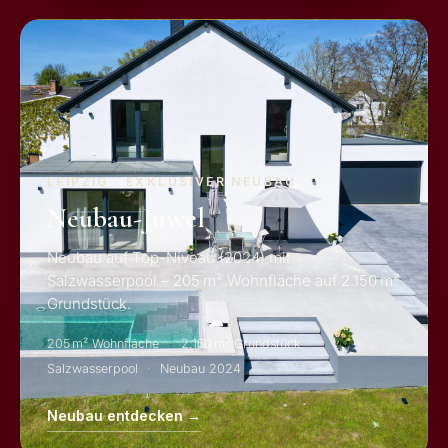
LEIPZIG · EXKLUSIVER NEUBAU
Neubau-Juwel
Neubau auf Top-Niveau (2024) mit
Salzwasserpool – 205 m² Wohnfläche auf 2.150 m²
Grundstück.
205 m² Wohnfläche
2.150 m² Grundstück
Salzwasserpool
Neubau 2024
Neubau entdecken →