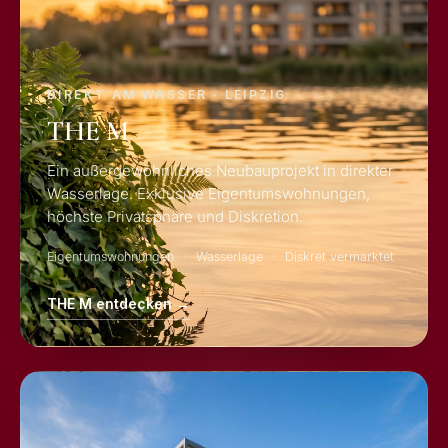
DIREKT AM WASSER · LEIPZIG
THE M
Ein außergewöhnliches Neubauprojekt in direkter
Wasserlage. Exklusive Eigentumswohnungen,
höchste Privatsphäre und Diskretion.
Eigentumswohnungen
Wasserlage
Diskret vermarktet
THE M entdecken →