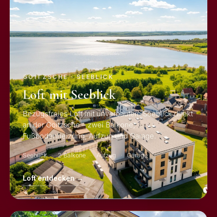
GOITZSCHE · SEEBLICK
Loft mit Seeblick
Bezugsfreies Loft mit unverbautem Seeblick direkt
an der Goitzsche – zwei Balkone,
Fußbodenheizung, Aufzug und Garage.
Seeblick
2 Balkone
Aufzug
Garage
Loft entdecken →