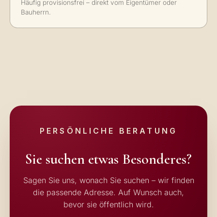
Häufig provisionsfrei – direkt vom Eigentümer oder
Bauherrn.
PERSÖNLICHE BERATUNG
Sie suchen etwas Besonderes?
Sagen Sie uns, wonach Sie suchen – wir finden
die passende Adresse. Auf Wunsch auch,
bevor sie öffentlich wird.