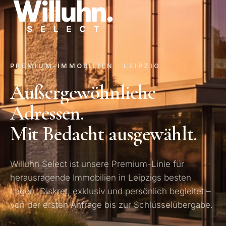
PREMIUM-IMMOBILIEN · LEIPZIG
Außergewöhnliche
Adressen.
Mit Bedacht ausgewählt.
Willuhn Select ist unsere Premium-Linie für
herausragende Immobilien in Leipzigs besten
Lagen. Diskret, exklusiv und persönlich begleitet –
von der ersten Anfrage bis zur Schlüsselübergabe.