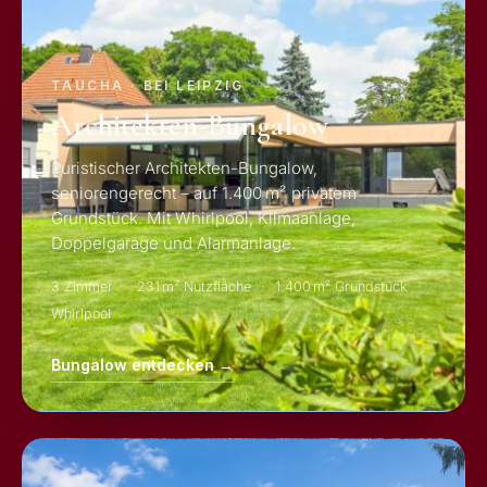
TAUCHA · BEI LEIPZIG
Architekten-Bungalow
Puristischer Architekten-Bungalow,
seniorengerecht – auf 1.400 m² privatem
Grundstück. Mit Whirlpool, Klimaanlage,
Doppelgarage und Alarmanlage.
3 Zimmer
231 m² Nutzfläche
1.400 m² Grundstück
Whirlpool
Bungalow entdecken →