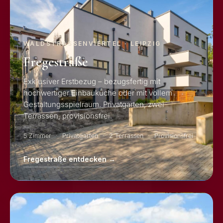
WALDSTRASSENVIERTEL · LEIPZIG
Fregestraße
Exklusiver Erstbezug – bezugsfertig mit
hochwertiger Einbauküche oder mit vollem
Gestaltungsspielraum. Privatgarten, zwei
Terrassen, provisionsfrei.
5 Zimmer
Privatgarten
2 Terrassen
Provisionsfrei
Fregestraße entdecken →