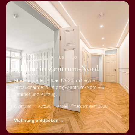
ZENTRUM-NORD · LEIPZIG
Altbau in Zentrum-Nord
Modernisierter Altbau (2026) mit echtem
Altbaucharme in Leipzig-Zentrum-Nord – 6
Zimmer und Aufzug.
6 Zimmer
Aufzug
Altbau
Modernisiert 2026
Wohnung entdecken →