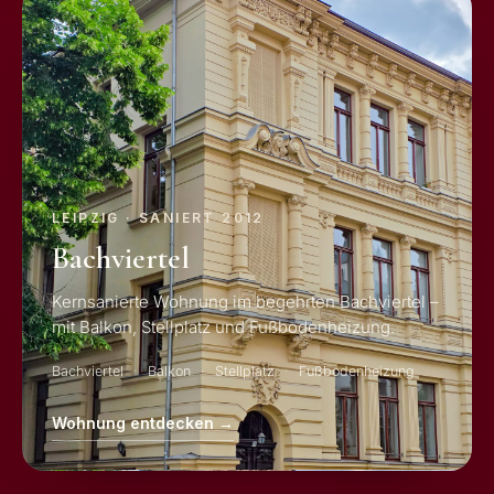
LEIPZIG · SANIERT 2012
Bachviertel
Kernsanierte Wohnung im begehrten Bachviertel –
mit Balkon, Stellplatz und Fußbodenheizung.
Bachviertel
Balkon
Stellplatz
Fußbodenheizung
Wohnung entdecken →