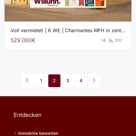
Voll vermietet! | 6 WE | Charmantes MFH in zentraler Lage von Freyburg | Kernsanierung 2016-2020
529.000€
14
310
1
2
3
4
Entdecken
Immobilie bewerten