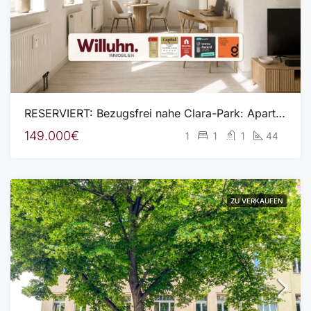
RESERVIERT: Bezugsfrei nahe Clara-Park: Apartment mit EBK und Aufzug in ruhiger, grüner Lage
149.000€
1
1
1
44
ZU VERKAUFEN