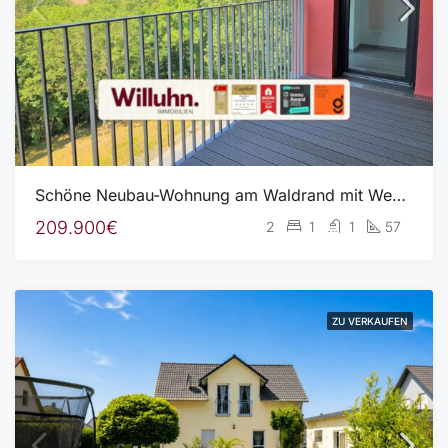
Schöne Neubau-Wohnung am Waldrand mit Westbalkon l Wärmepumpe l Fußbodenheizung
209.900€
2
1
1
57
ZU VERKAUFEN