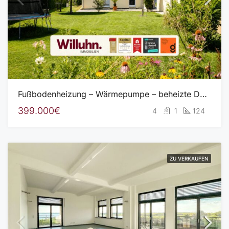
Fußbodenheizung – Wärmepumpe – beheizte Doppelgarage – bodentiefe Fenster – hochwertige Einbauküche
399.000€
4
1
124
ZU VERKAUFEN