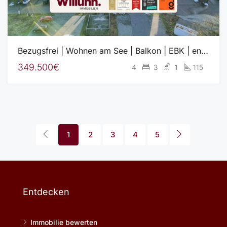
Bezugsfrei | Wohnen am See | Balkon | EBK | energieffizient
349.500€
4
3
1
115
1
2
3
4
5
Entdecken
Immobilie bewerten