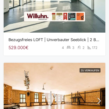
Bezugsfreies LOFT | Unverbauter Seeblick | 2 Balkone | Fußbodenheizung | Aufzug | Garage
529.000€
4
3
2
172
ZU VERKAUFEN