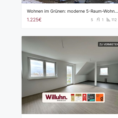
Wohnen im Grünen: moderne 5-Raum-Wohnung mit Balkon | Garten | Fußbodenheizung |
1.225€
5
1
112
ZU VERMIETE