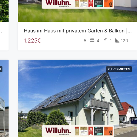
age | Fußbodenheizung | Viel Raum für Kinder
Haus im Haus mit privatem Garten & Balkon | Garage & Stellplatz | Ruhige Wohnlage
1.225€
5
4
1
120
N
ZU VERMIETEN