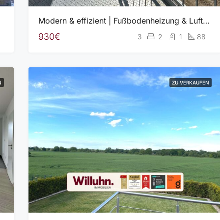
 Garage
Modern & effizient | Fußbodenheizung & Luft-Wärme-Pumpe | Stellplatz | Balkon
930€
3
2
1
88
N
ZU VERKAUFEN