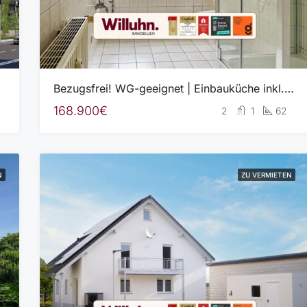
Bezugsfrei! WG-geeignet | Einbauküche inkl. | Tageslichtbad | Keller
168.900€
2
1
62
N
ZU VERMIETEN