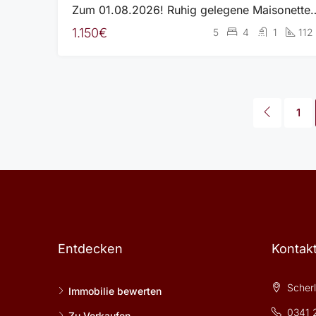
Zum 01.08.2026! Ruhig gelegene Maisonette-Wohnung – Hoch
1.150€
5
4
1
112
1
Entdecken
Kontak
Scherls
Immobilie bewerten
0341 
Zu Verkaufen