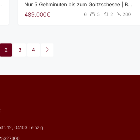
wertig ausgestattet und mit Luftwärmepumpe!
Nur 5 Gehminuten bis zum Goitzschesee | Baujahr 2022 mit exklusiver Ausstattung auf 200 m²
489.000€
6
5
2
200
2
3
4
t
tr. 12, 04103 Leipzig
25327300