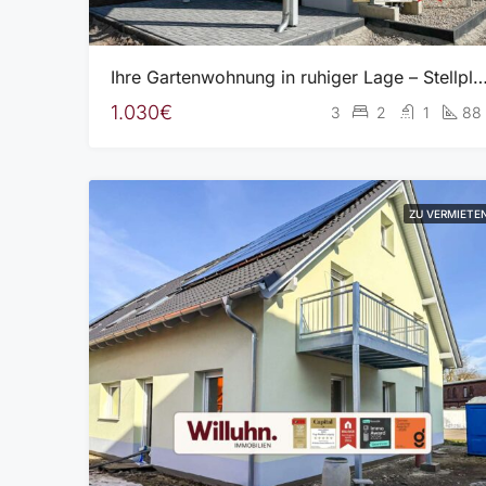
Ihre Gartenwohnung in ruhiger Lage – Stellplatz und Garage | Fußbodenheizung | Lu
1.030€
3
2
1
88
ZU VERMIETE