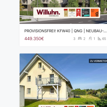
PROVISIONSFREI! KFW40 | QNG | NEUBAU-Wohnung
449.350€
3
2
1
65
ZU VERMIETE