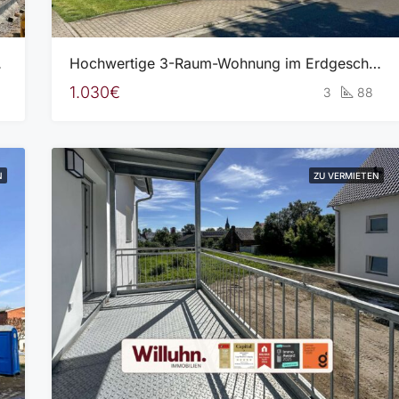
ft-Wärme-Pumpe
Hochwertige 3-Raum-Wohnung im Erdgeschoss mit Garten | Fußbodenheizung | Tageslichtbad
1.030€
3
88
N
ZU VERMIETEN