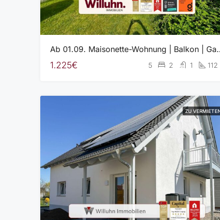
Ab 01.09. Maisonette-Wohnung | Balkon | Gar
1.225€
5
2
1
112
ZU VERMIETE