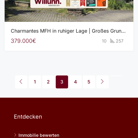
Charmantes MFH in ruhiger Lage | Großes Grundstück mit Garten und Garagen! | S-Bahn-Anschluss
379.000€
10
257
1
2
3
4
5
Entdecken
Immobilie bewerten