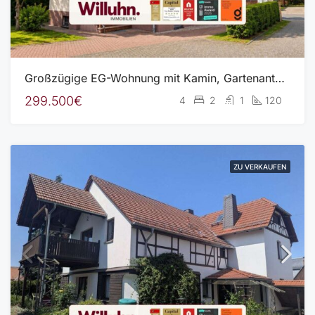
Großzügige EG-Wohnung mit Kamin, Gartenanteil & Garage | Komfortables Wohnen mit Hauscharakter
299.500€
4
2
1
120
ZU VERKAUFEN