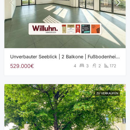
Unverbauter Seeblick | 2 Balkone | Fußbodenheizung | Aufzug | Garage
529.000€
4
3
2
172
ZU VERKAUFEN