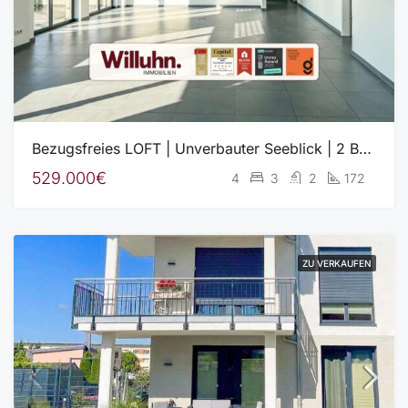
Bezugsfreies LOFT | Unverbauter Seeblick | 2 Balkone | Fußbodenheizung | Aufzug | Garage
529.000€
4
3
2
172
ZU VERKAUFEN