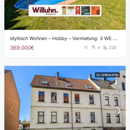
Idyllisch Wohnen – Hobby – Vermietung: 3 WE mit großem Grundstück, Pool, Gartenhaus, Werkstatt
369.000€
11
4
230
ZU VERKAUFEN