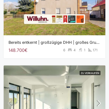
Bereits entkernt | großzügige DHH | großes Grundstück | grünes Umfeld
148.700€
6
4
1
171
ZU VERKAUFEN