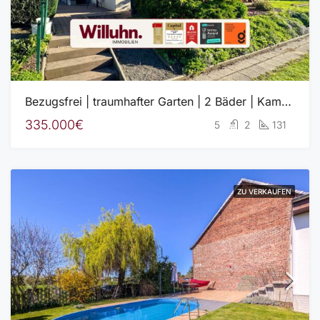
Bezugsfrei | traumhafter Garten | 2 Bäder | Kameraüberwachung | Brunnen | Garage und Stellplatz
335.000€
5
2
131
ZU VERKAUFEN