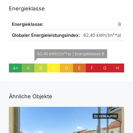
Energieklasse
Energieklasse:
B
Globaler Energieleistungsindex:
62,40 kWh/(m²*a)
62,40 kWh/(m²*a) | Energieklasse B
A+
A
B
C
D
E
F
G
H
Ähnliche Objekte
ZU VERKAUFEN