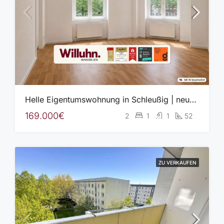
Helle Eigentumswohnung in Schleußig | neue Heizung (2023) | Aufzug | EBK | idyllischer Innenhof
169.000€
2
1
1
52
ZU VERKAUFEN