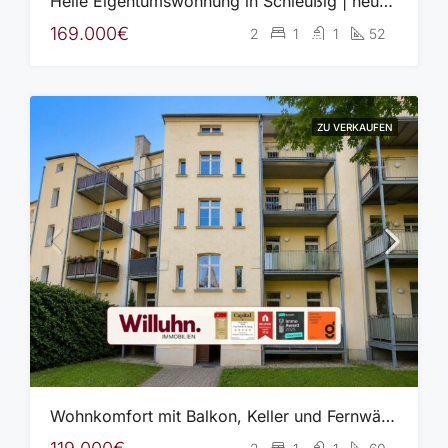
Helle Eigentumswohnung in Schleußig | neue Heizung (2023) | Aufzug | EBK | idyllischer Innenhof
169.000€
2
1
1
52
ZU VERKAUFEN
Wohnkomfort mit Balkon, Keller und Fernwärme