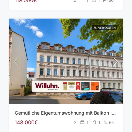
119.000€
2
1
1
60
ZU VERKAUFEN
Gemütliche Eigentumswohnung mit Balkon in gepflegter Wohnanlage
148.000€
2
1
1
65