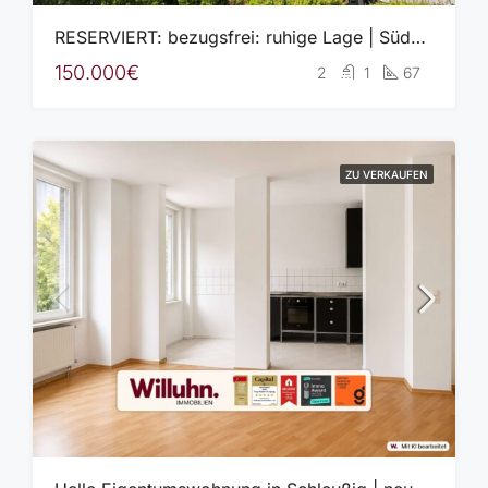
RESERVIERT: bezugsfrei: ruhige Lage | Südostbalkon | Aufzug | Fernwärme | Blick ins Grüne
150.000€
2
1
67
ZU VERKAUFEN