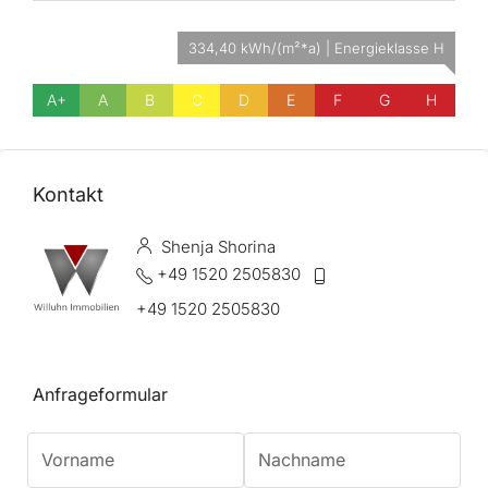
334,40 kWh/(m²*a) | Energieklasse H
A+
A
B
C
D
E
F
G
H
Kontakt
Shenja Shorina
+49 1520 2505830
+49 1520 2505830
Anfrageformular