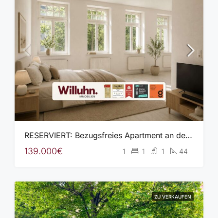
RESERVIERT: Bezugsfreies Apartment an der Weißen-Elster | EBK | Aufzug | idyllisches Wohnumfeld
139.000€
1
1
1
44
ZU VERKAUFEN