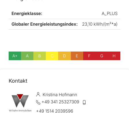
Energieklasse:
A_PLUS
Globaler Energieleistungsindex:
23,10 kWh/(m²*a)
A+
A
B
C
D
E
F
G
H
Kontakt
Kristina Hofmann
+49 341 25327309
+49 1514 2039596