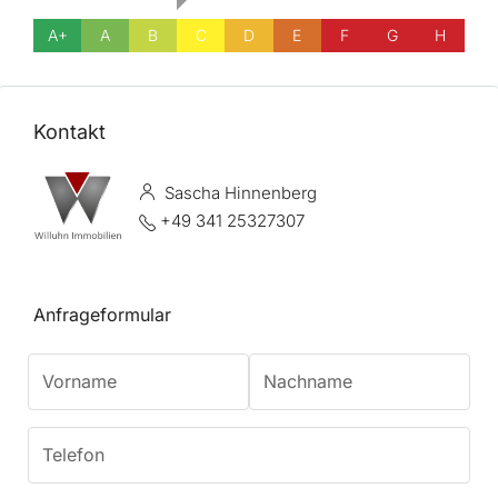
A+
A
B
C
D
E
F
G
H
Kontakt
Sascha Hinnenberg
+49 341 25327307
Anfrageformular