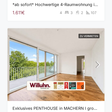
*ab sofort* Hochwertige 4-Raumwohnung in MACHERN I großer Balkon I 2 Bäder I Stellplatz I Keller
1.611€
4
3
2
107
ZU VERMIETEN
Exklusives PENTHOUSE in MACHERN I große Dachterrasse I 2 Bäder I Aufzug I Stellplatz I Keller