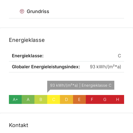
Grundriss
Energieklasse
Energieklasse:
C
Globaler Energieleistungsindex:
93 kWh/(m²*a)
93 kWh/(m²*a) | Energieklasse C
A+
A
B
C
D
E
F
G
H
Kontakt