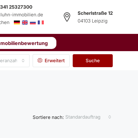
 341 25327300
Scherlstraße 12
lluhn-immobilien.de
04103 Leipzig
echen
mmobilienbewertung
eranzahl
Erweitert
Suche
Standardauftrag
Sortiere nach: