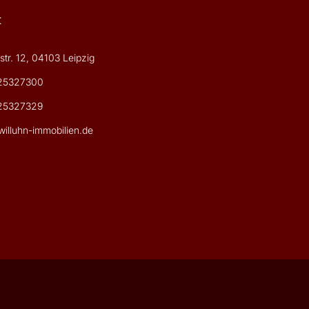
t
tr. 12, 04103 Leipzig
25327300
25327329
illuhn-immobilien.de