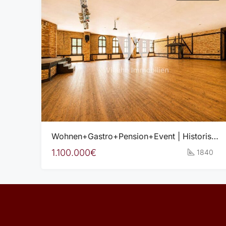
Wohnen+Gastro+Pension+Event | Historisches Gasthofensemble mit beeindruckendem Entwicklungspotenzial
1.100.000€
1840