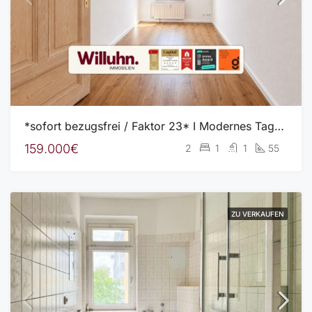
*sofort bezugsfrei / Faktor 23* I Modernes Tageslichtbad mit Dusche, Wanne und WM-Anschluss I Keller
159.000€
2
1
1
55
ZU VERKAUFEN