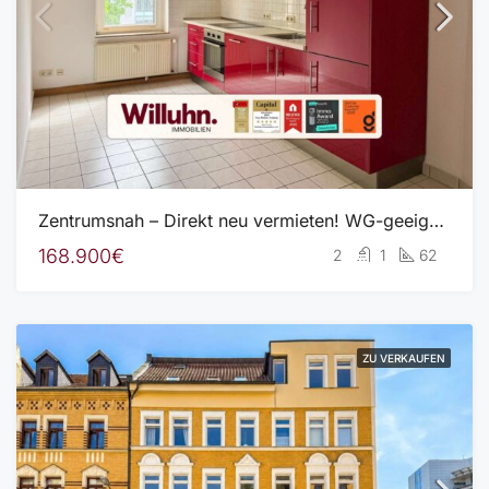
Zentrumsnah – Direkt neu vermieten! WG-geeignet | Einbauküche inkl. | Tageslichtbad | Keller
168.900€
2
1
62
ZU VERKAUFEN