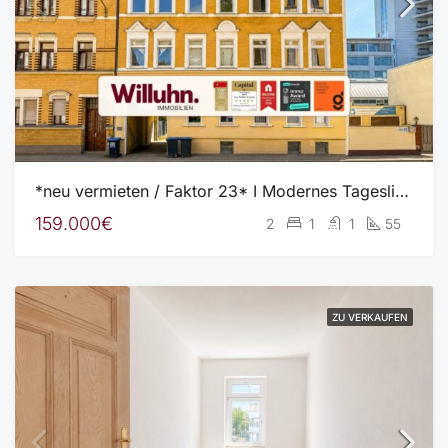
*neu vermieten / Faktor 23* I Modernes Tageslichtbad mit Dusche, Wanne und WM-Anschluss I Keller
159.000€
2
1
1
55
ZU VERKAUFEN