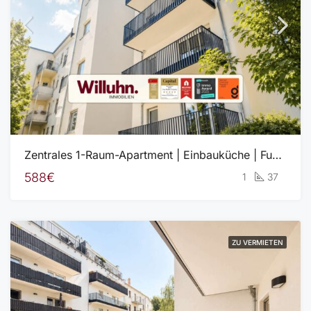
Zentrales 1-Raum-Apartment | Einbauküche | Fußbodenheizung | Energieeffizienzklasse A+
588€
1
37
ZU VERMIETEN