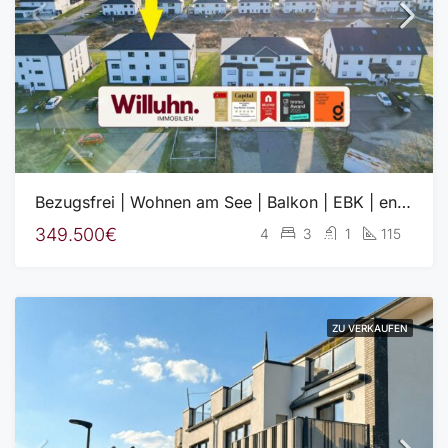
Bezugsfrei | Wohnen am See | Balkon | EBK | energieffizient
349.500€
4
3
1
115
ZU VERKAUFEN