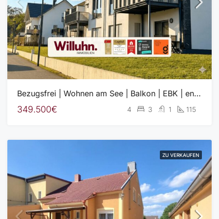
Bezugsfrei | Wohnen am See | Balkon | EBK | energieffizient
349.500€
4
3
1
115
ZU VERKAUFEN