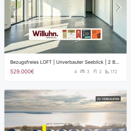
Bezugsfreies LOFT | Unverbauter Seeblick | 2 Balkone | Fußbodenheizung | Aufzug | Garage
529.000€
4
3
2
172
ZU VERKAUFEN