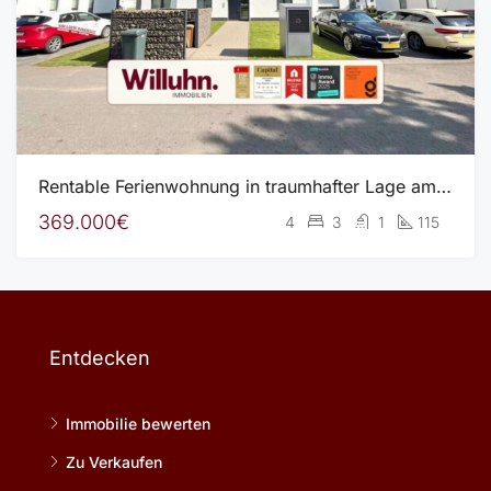
Rentable Ferienwohnung in traumhafter Lage am See l EBK inkl. l Fußbodenheizung l Wärmepumpe
369.000€
4
3
1
115
Entdecken
Immobilie bewerten
Zu Verkaufen