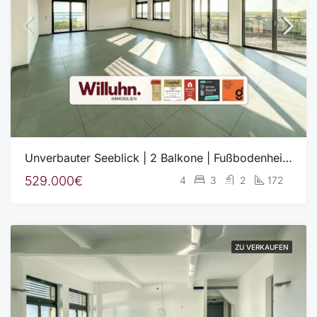
Unverbauter Seeblick | 2 Balkone | Fußbodenheizung | Aufzug | Garage
529.000€
4
3
2
172
ZU VERKAUFEN