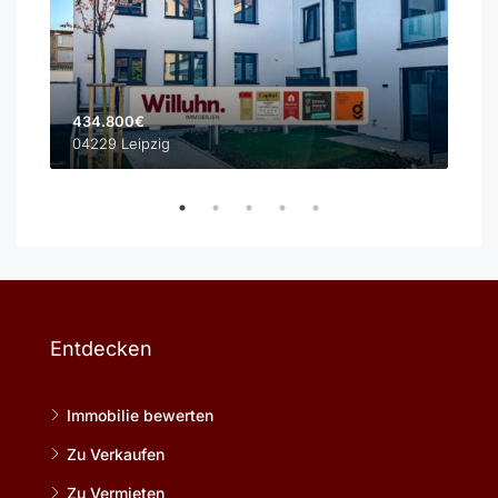
434.800€
598
04229 Leipzig
042
Entdecken
Immobilie bewerten
Zu Verkaufen
Zu Vermieten