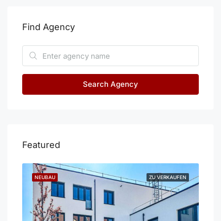
Find Agency
Search Agency
Featured
UFEN
NEUBAU
ZU VERKAUFEN
NE