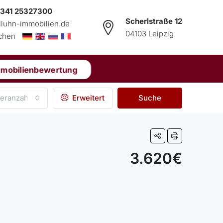
 341 25327300
Scherlstraße 12
lluhn-immobilien.de
04103 Leipzig
echen
mmobilienbewertung
eranzahl
Erweitert
Suche
3.620€