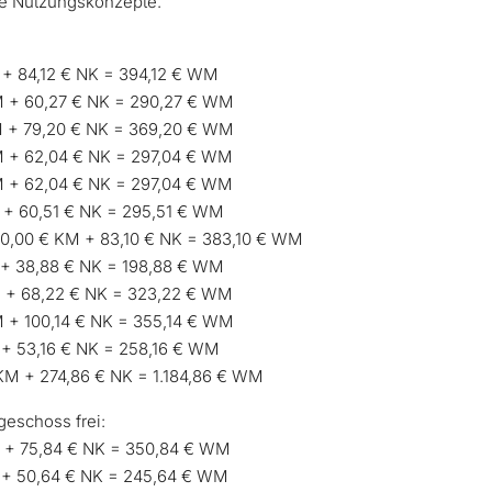
ste Nutzungskonzepte.
 + 84,12 € NK = 394,12 € WM
KM + 60,27 € NK = 290,27 € WM
KM + 79,20 € NK = 369,20 € WM
M + 62,04 € NK = 297,04 € WM
M + 62,04 € NK = 297,04 € WM
M + 60,51 € NK = 295,51 € WM
00,00 € KM + 83,10 € NK = 383,10 € WM
M + 38,88 € NK = 198,88 € WM
M + 68,22 € NK = 323,22 € WM
M + 100,14 € NK = 355,14 € WM
 + 53,16 € NK = 258,16 € WM
 KM + 274,86 € NK = 1.184,86 € WM
eschoss frei:
M + 75,84 € NK = 350,84 € WM
M + 50,64 € NK = 245,64 € WM