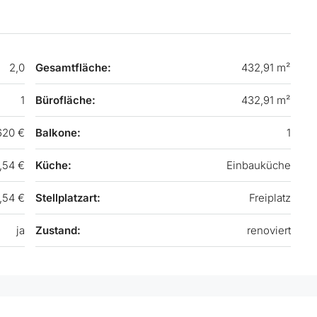
2,0
Gesamtfläche:
432,91 m²
1
Bürofläche:
432,91 m²
620 €
Balkone:
1
,54 €
Küche:
Einbauküche
,54 €
Stellplatzart:
Freiplatz
ja
Zustand:
renoviert