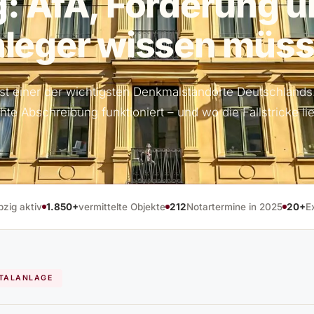
g:
AfA, Förderung 
leger wissen müs
ist einer der wichtigsten Denkmalstandorte Deutschlands
hte Abschreibung funktioniert – und wo die Fallstricke li
pzig aktiv
1.850+
vermittelte Objekte
212
Notartermine in 2025
20+
E
ITALANLAGE