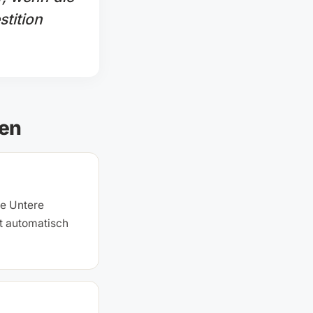
stition
den
ie Untere
t automatisch