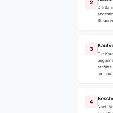
2
Die San
abgestim
Steuervo
Kaufve
3
Der Kau
begonnen
erhöhte
am häuf
Besch
4
Nach Abs