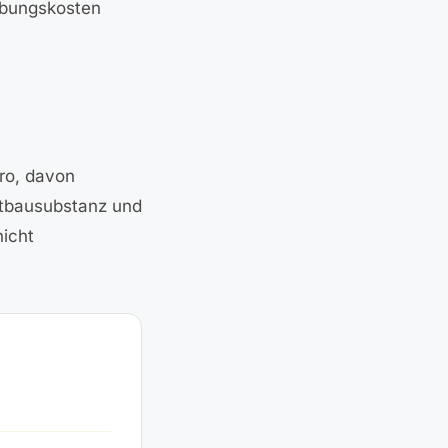
rbungskosten
ro, davon
Altbausubstanz und
nicht