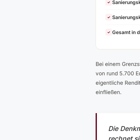
Sanierungsk
✓
Sanierungsk
✓
Gesamt in d
✓
Bei einem Grenzst
von rund 5.700 Eu
eigentliche Rendi
einfließen.
Die Denkm
rechnet si