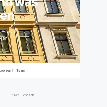
und was
sen
. Wie die
egen.
xperten im Team
12 Min. Lesezeit