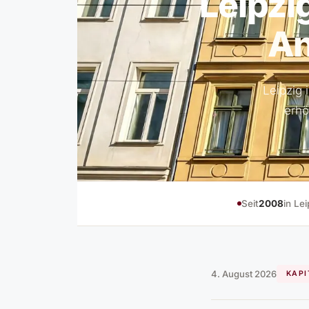
Leipzi
An
Leipzig 
erhö
Seit
2008
in Lei
4. August 2026
KAP