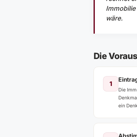
Immobilie 
wäre.
Die Vorau
Eintra
1
Die Immo
Denkmals
ein Denk
Absti