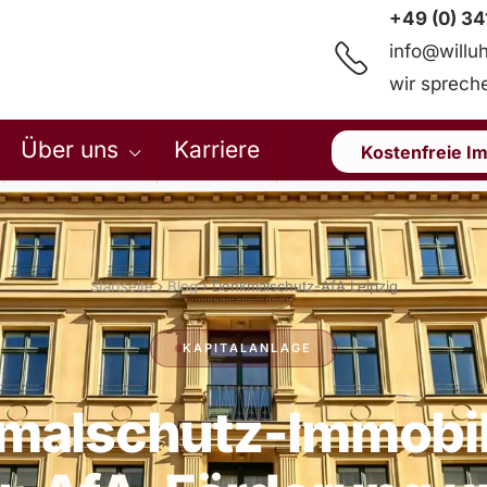
+49 (0) 3
info@willu
wir sprec
Über uns
Karriere
Kostenfreie I
Startseite
›
Blog
› Denkmalschutz-AfA Leipzig
KAPITALANLAGE
malschutz-Immobili