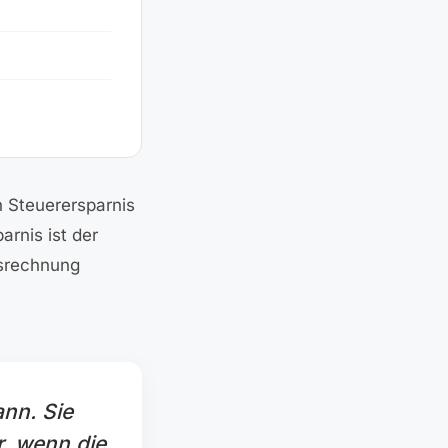
n Steuerersparnis
rnis ist der
tsrechnung
ann. Sie
r, wenn die