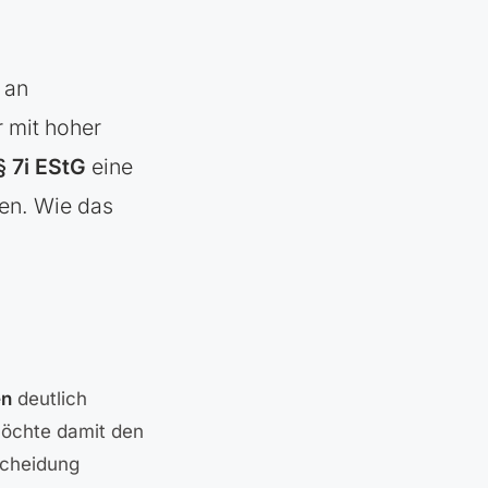
 an
r mit hoher
 7i EStG
eine
en. Wie das
en
deutlich
möchte damit den
scheidung