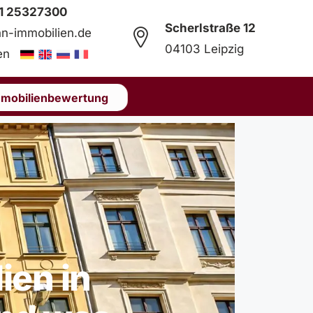
41 25327300
Scherlstraße 12
hn-immobilien.de
04103 Leipzig
hen
mmobilienbewertung
en in