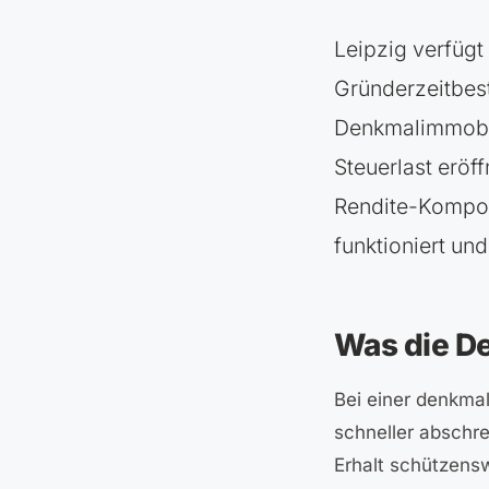
Leipzig verfüg
Gründerzeitbes
Denkmalimmobili
Steuerlast eröff
Rendite-Kompon
funktioniert un
Was die D
Bei einer denkma
schneller abschr
Erhalt schützens