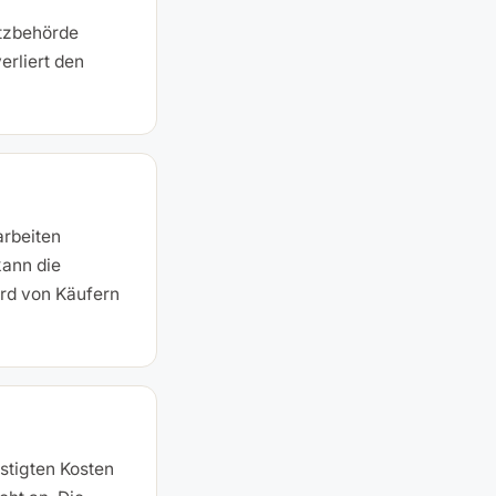
tzbehörde
erliert den
arbeiten
kann die
ird von Käufern
stigten Kosten