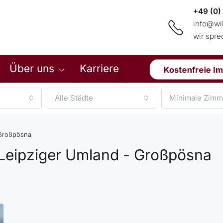
+49 (0)
info@wi
wir spr
Über uns
Karriere
Kostenfreie I
Alle Städte
Minimale Zimm
 Großpösna
Leipziger Umland - Großpösna